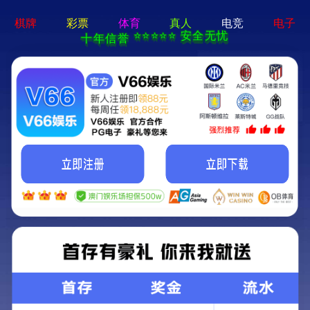
beat365最新版体育 - 手机app官方版免费
安装
吉林省青鸟消防设备有限公司
1
区域：
吉林地区
服务机构
电话：
13304307889
地址：
吉林省长春市硅谷大街3355号超达创业园12栋10单元3层
查看详情