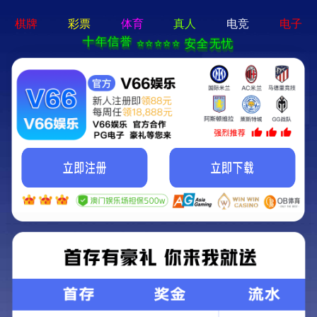
beat365最新版体育 - 手机app官方版免费
安装