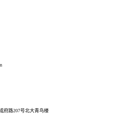
m
成府路207号北大青鸟楼