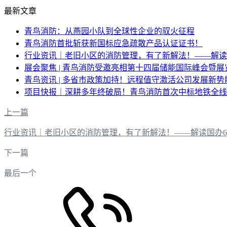
最新文章
青鸟消防：从燕园小队到全球性企业的驭火征程
青鸟消防首批斩获新国标应急疏散产品认证证书！
行业资讯｜老旧小区的消防管理，有了新解法！——解读
展会聚焦 | 青鸟消防受邀亮相第十四届储能国际峰会暨展览会（
青鸟资讯 | 多省市政策加持！远程值守激活公司发展新势
项目快报｜深耕多年终破局！青鸟消防首次中标地铁全线
上一篇
行业资讯｜老旧小区的消防管理，有了新解法！——解读国办
下一篇
最后一个